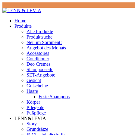
Home
Produkte
Alle Produkte
Produktsuche
Neu im Sortiment!
Angebot des Monats
Accessoires
Conditioner
Deo Cremes
Shampooseife
SET-Angebote
Gesicht
Gutscheine
Haare
Feste Shampoos
Körper
Pflegeöle
Fußpflege
LENN&LEVIA
Story
Grundsätze
INCI – Inhaltsstoffe