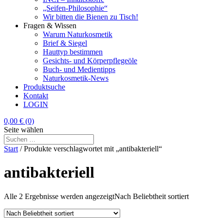
„Seifen-Philosophie“
Wir bitten die Bienen zu Tisch!
Fragen & Wissen
Warum Naturkosmetik
Brief & Siegel
Hauttyp bestimmen
Gesichts- und Körperpflegeöle
Buch- und Medientipps
Naturkosmetik-News
Produktsuche
Kontakt
LOGIN
0,00
€
(0)
Seite wählen
Start
/ Produkte verschlagwortet mit „antibakteriell“
antibakteriell
Alle 2 Ergebnisse werden angezeigt
Nach Beliebtheit sortiert