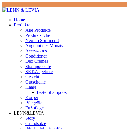
Home
Produkte
Alle Produkte
Produktsuche
Neu im Sortiment!
Angebot des Monats
Accessoires
Conditioner
Deo Cremes
Shampooseife
SET-Angebote
Gesicht
Gutscheine
Haare
Feste Shampoos
Körper
Pflegeöle
Fußpflege
LENN&LEVIA
Story
Grundsätze
INCI – Inhaltsstoffe