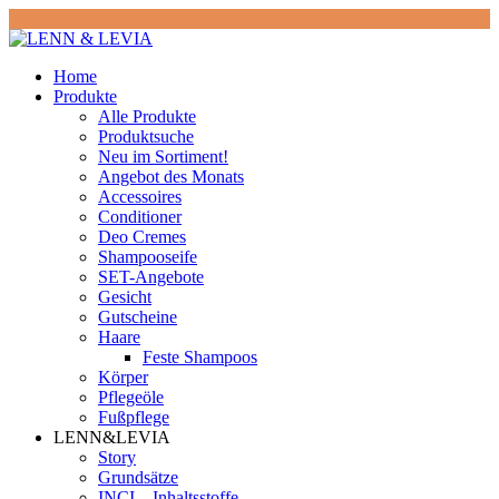
Home
Produkte
Alle Produkte
Produktsuche
Neu im Sortiment!
Angebot des Monats
Accessoires
Conditioner
Deo Cremes
Shampooseife
SET-Angebote
Gesicht
Gutscheine
Haare
Feste Shampoos
Körper
Pflegeöle
Fußpflege
LENN&LEVIA
Story
Grundsätze
INCI – Inhaltsstoffe