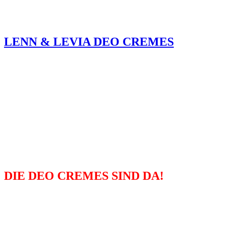
GRAPEFRUIT, SENSITIV ODER
MINZE-ZEDERNHOLZ?
LENN & LEVIA DEO CREMES
• Ohne Aluminiumsalze, Konservierungs- und Farbstoffe sowie
Alkohol
• Versorgt die Haut mit wichtigen Nährstoffen
• Verhindert Schweißgeruch, ohne die natürliche Hautfunktion
zu unterdrücken
• Kann mehrfach täglich auf feuchter oder trockener Haut
aufgetragen werden
GRAPEFRUIT, SENSITIV ODER
MINZE-ZEDERNHOLZ?
DIE DEO CREMES SIND DA!
• Ohne Aluminiumsalze, Konservierungs- und Farbstoffe sowie
Alkohol
• Versorgt die Haut mit wichtigen Nährstoffen
• Verhindert Schweißgeruch, ohne die natürliche Hautfunktion