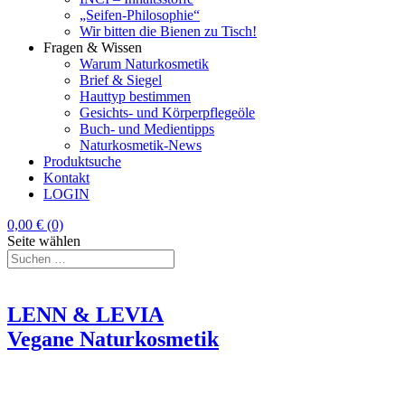
„Seifen-Philosophie“
Wir bitten die Bienen zu Tisch!
Fragen & Wissen
Warum Naturkosmetik
Brief & Siegel
Hauttyp bestimmen
Gesichts- und Körperpflegeöle
Buch- und Medientipps
Naturkosmetik-News
Produktsuche
Kontakt
LOGIN
0,00
€
(0)
Seite wählen
LENN & LEVIA
Vegane Naturkosmetik