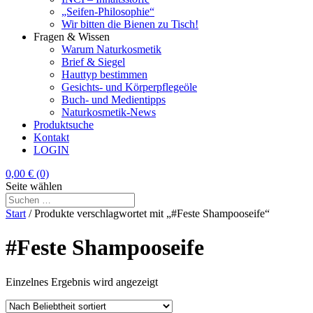
„Seifen-Philosophie“
Wir bitten die Bienen zu Tisch!
Fragen & Wissen
Warum Naturkosmetik
Brief & Siegel
Hauttyp bestimmen
Gesichts- und Körperpflegeöle
Buch- und Medientipps
Naturkosmetik-News
Produktsuche
Kontakt
LOGIN
0,00
€
(0)
Seite wählen
Start
/ Produkte verschlagwortet mit „#Feste Shampooseife“
#Feste Shampooseife
Einzelnes Ergebnis wird angezeigt