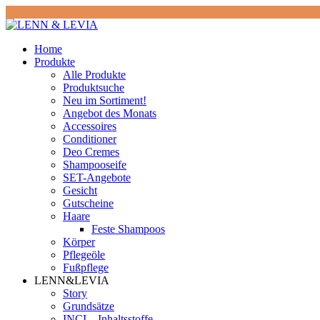
Home
Produkte
Alle Produkte
Produktsuche
Neu im Sortiment!
Angebot des Monats
Accessoires
Conditioner
Deo Cremes
Shampooseife
SET-Angebote
Gesicht
Gutscheine
Haare
Feste Shampoos
Körper
Pflegeöle
Fußpflege
LENN&LEVIA
Story
Grundsätze
INCI – Inhaltsstoffe