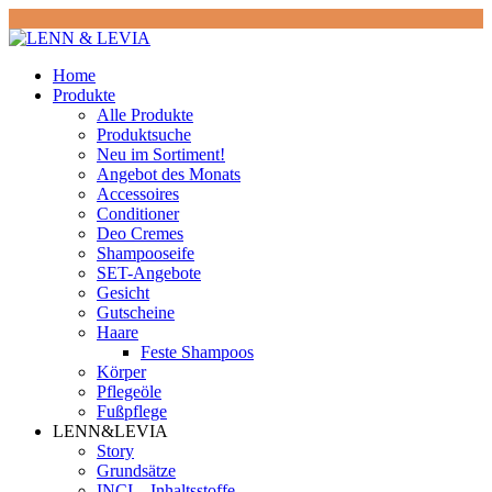
Home
Produkte
Alle Produkte
Produktsuche
Neu im Sortiment!
Angebot des Monats
Accessoires
Conditioner
Deo Cremes
Shampooseife
SET-Angebote
Gesicht
Gutscheine
Haare
Feste Shampoos
Körper
Pflegeöle
Fußpflege
LENN&LEVIA
Story
Grundsätze
INCI – Inhaltsstoffe