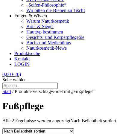
„Seifen-Philosophie“
Wir bitten die Bienen zu Tisch!
Fragen & Wissen
Warum Naturkosmetik
Brief & Siegel
Hauttyp bestimmen
Gesichts- und Körperpflegeöle
Buch- und Medientipps
Naturkosmetik-News
Produktsuche
Kontakt
LOGIN
0,00
€
(0)
Seite wählen
Start
/ Produkte verschlagwortet mit „Fußpflege“
Fußpflege
Alle 2 Ergebnisse werden angezeigt
Nach Beliebtheit sortiert