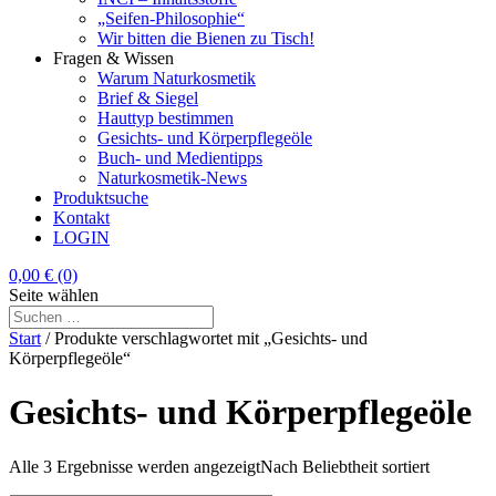
„Seifen-Philosophie“
Wir bitten die Bienen zu Tisch!
Fragen & Wissen
Warum Naturkosmetik
Brief & Siegel
Hauttyp bestimmen
Gesichts- und Körperpflegeöle
Buch- und Medientipps
Naturkosmetik-News
Produktsuche
Kontakt
LOGIN
0,00
€
(0)
Seite wählen
Start
/ Produkte verschlagwortet mit „Gesichts- und
Körperpflegeöle“
Gesichts- und Körperpflegeöle
Alle 3 Ergebnisse werden angezeigt
Nach Beliebtheit sortiert