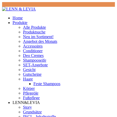
Home
Produkte
Alle Produkte
Produktsuche
Neu im Sortiment!
Angebot des Monats
Accessoires
Conditioner
Deo Cremes
Shampooseife
SET-Angebote
Gesicht
Gutscheine
Haare
Feste Shampoos
Körper
Pflegeöle
Fußpflege
LENN&LEVIA
Story
Grundsätze
INCI – Inhaltsstoffe