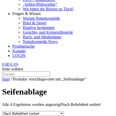
„Seifen-Philosophie“
Wir bitten die Bienen zu Tisch!
Fragen & Wissen
Warum Naturkosmetik
Brief & Siegel
Hauttyp bestimmen
Gesichts- und Körperpflegeöle
Buch- und Medientipps
Naturkosmetik-News
Produktsuche
Kontakt
LOGIN
0,00
€
(0)
Seite wählen
Start
/ Produkte verschlagwortet mit „Seifenablage“
Seifenablage
Alle 4 Ergebnisse werden angezeigt
Nach Beliebtheit sortiert