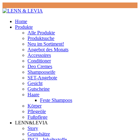
Home
Produkte
Alle Produkte
Produktsuche
Neu im Sortiment!
Angebot des Monats
Accessoires
Conditioner
Deo Cremes
Shampooseife
SET-Angebote
Gesicht
Gutscheine
Haare
Feste Shampoos
Körper
Pflegeöle
Fußpflege
LENN&LEVIA
Story
Grundsätze
INCI – Inhaltsstoffe