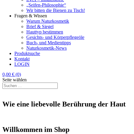
„Seifen-Philosophie“
Wir bitten die Bienen zu Tisch!
Fragen & Wissen
Warum Naturkosmetik
Brief & Siegel
Hauttyp bestimmen
Gesichts- und Körperpflegeöle
Buch- und Medientipps
Naturkosmetik-News
Produktsuche
Kontakt
LOGIN
0,00
€
(0)
Seite wählen
Wie eine liebevolle Berührung der Haut
Willkommen im Shop