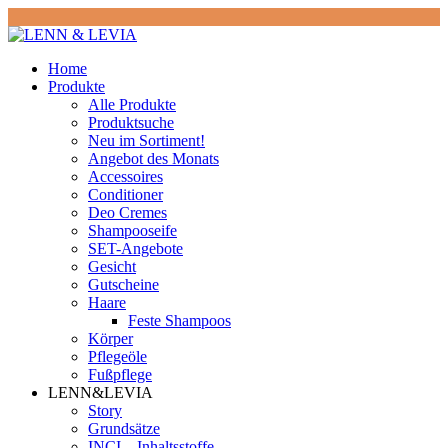
Home
Produkte
Alle Produkte
Produktsuche
Neu im Sortiment!
Angebot des Monats
Accessoires
Conditioner
Deo Cremes
Shampooseife
SET-Angebote
Gesicht
Gutscheine
Haare
Feste Shampoos
Körper
Pflegeöle
Fußpflege
LENN&LEVIA
Story
Grundsätze
INCI – Inhaltsstoffe