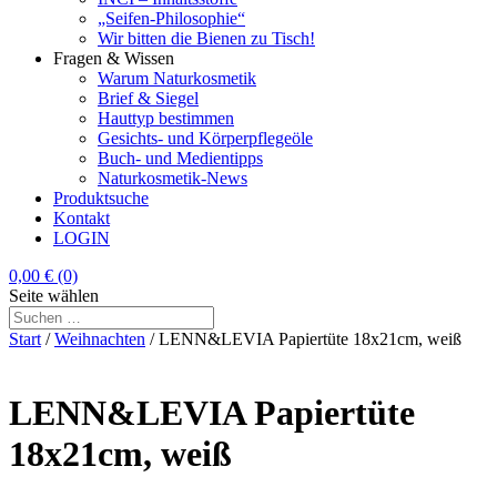
„Seifen-Philosophie“
Wir bitten die Bienen zu Tisch!
Fragen & Wissen
Warum Naturkosmetik
Brief & Siegel
Hauttyp bestimmen
Gesichts- und Körperpflegeöle
Buch- und Medientipps
Naturkosmetik-News
Produktsuche
Kontakt
LOGIN
0,00
€
(0)
Seite wählen
Start
/
Weihnachten
/ LENN&LEVIA Papiertüte 18x21cm, weiß
LENN&LEVIA Papiertüte
18x21cm, weiß