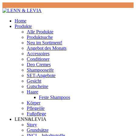
Home
Produkte
Alle Produkte
Produktsuche
Neu im Sortiment!
Angebot des Monats
Accessoires
Conditioner
Deo Cremes
Shampooseife
SET-Angebote
Gesicht
Gutscheine
Haare
Feste Shampoos
Körper
Pflegeöle
Fußpflege
LENN&LEVIA
Story
Grundsätze
INCI – Inhaltsstoffe