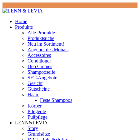
Home
Produkte
Alle Produkte
Produktsuche
Neu im Sortiment!
Angebot des Monats
Accessoires
Conditioner
Deo Cremes
Shampooseife
SET-Angebote
Gesicht
Gutscheine
Haare
Feste Shampoos
Körper
Pflegeöle
Fußpflege
LENN&LEVIA
Story
Grundsätze
INCI – Inhaltsstoffe