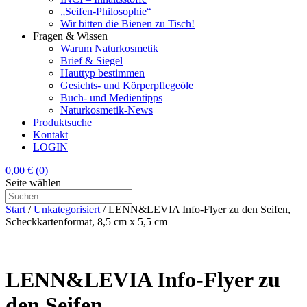
„Seifen-Philosophie“
Wir bitten die Bienen zu Tisch!
Fragen & Wissen
Warum Naturkosmetik
Brief & Siegel
Hauttyp bestimmen
Gesichts- und Körperpflegeöle
Buch- und Medientipps
Naturkosmetik-News
Produktsuche
Kontakt
LOGIN
0,00
€
(0)
Seite wählen
Start
/
Unkategorisiert
/ LENN&LEVIA Info-Flyer zu den Seifen,
Scheckkartenformat, 8,5 cm x 5,5 cm
LENN&LEVIA Info-Flyer zu
den Seifen,