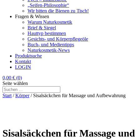
„Seifen-Philosophie“
Wir bitten die Bienen zu Tisch!
Fragen & Wissen
Warum Naturkosmetik
Brief & Siegel
Hauttyp bestimmen
Gesichts- und Körperpflegeöle
Buch- und Medientipps
Naturkosmetik-News
Produktsuche
Kontakt
LOGIN
0,00
€
(0)
Seite wählen
Start
/
Körper
/ Sisalsäckchen für Massage und Aufbewahrung
Sisalsäckchen für Massage und