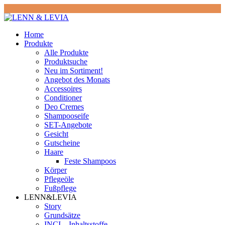
Home
Produkte
Alle Produkte
Produktsuche
Neu im Sortiment!
Angebot des Monats
Accessoires
Conditioner
Deo Cremes
Shampooseife
SET-Angebote
Gesicht
Gutscheine
Haare
Feste Shampoos
Körper
Pflegeöle
Fußpflege
LENN&LEVIA
Story
Grundsätze
INCI – Inhaltsstoffe