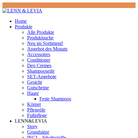
Home
Produkte
Alle Produkte
Produktsuche
Neu im Sortiment!
Angebot des Monats
Accessoires
Conditioner
Deo Cremes
Shampooseife
SET-Angebote
Gesicht
Gutscheine
Haare
Feste Shampoos
Körper
Pflegeöle
Fußpflege
LENN&LEVIA
Story
Grundsätze
INCI – Inhaltsstoffe