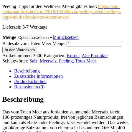
Peeling-Tipps für den Wellness-Abend gibt es hier:
https://lenn-
levia-naturkosmetik.de/2018/12/08/levia-peeling-rezepte-pflege-
tipps-mit-badesalz-vom-totem-meer/
Lieferzeit:
3-7 Werktage
Menge
Zurücksetzen
Badesalz vom Toten Meer Menge
In den Warenkorb
Artikelnummer:
3500
Kategorien:
Körper
,
Alle Produkte
Schlagwörter:
Salz
,
Meersalz
,
Peeling
,
Totes Meer
Beschreibung
Zusätzliche Informationen
Produktsicherheit
Rezensionen (0)
Beschreibung
Das vom Toten Meer aus Jordanien stammende Meersalz ist ein
100-prozentiges Naturprodukt, frei von jeglichen Beimischungen
und kann als Bade- oder Peelingsalz verwendet werden. Das weiße,
grobkörnige Salz stammt von einem sehr besonderen Ort: Mit 400