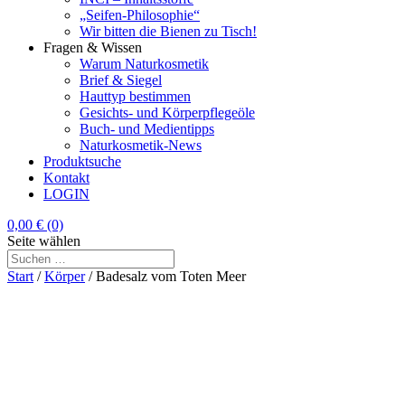
„Seifen-Philosophie“
Wir bitten die Bienen zu Tisch!
Fragen & Wissen
Warum Naturkosmetik
Brief & Siegel
Hauttyp bestimmen
Gesichts- und Körperpflegeöle
Buch- und Medientipps
Naturkosmetik-News
Produktsuche
Kontakt
LOGIN
0,00
€
(0)
Seite wählen
Start
/
Körper
/ Badesalz vom Toten Meer