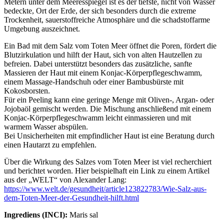
Metern unter dem Meeresspiegel ist es der tiefste, nicht von Wasser
bedeckte, Ort der Erde, der sich besonders durch die extreme
Trockenheit, sauerstoffreiche Atmosphäre und die schadstoffarme
Umgebung auszeichnet.
Ein Bad mit dem Salz vom Toten Meer öffnet die Poren, fördert die
Blutzirkulation und hilft der Haut, sich von alten Hautzellen zu
befreien. Dabei unterstützt besonders das zusätzliche, sanfte
Massieren der Haut mit einem Konjac-Körperpflegeschwamm,
einem Massage-Handschuh oder einer Bambusbürste mit
Kokosborsten.
Für ein Peeling kann eine geringe Menge mit Oliven-, Argan- oder
Jojobaöl gemischt werden. Die Mischung anschließend mit einem
Konjac-Körperpflegeschwamm leicht einmassieren und mit
warmem Wasser abspülen.
Bei Unsicherheiten mit empfindlicher Haut ist eine Beratung durch
einen Hautarzt zu empfehlen.
Über die Wirkung des Salzes vom Toten Meer ist viel recherchiert
und berichtet worden. Hier beispielhaft ein Link zu einem Artikel
aus der „WELT“ von Alexander Lang:
https://www.welt.de/gesundheit/article123822783/Wie-Salz-aus-
dem-Toten-Meer-der-Gesundheit-hilft.html
Ingrediens (INCI):
Maris sal