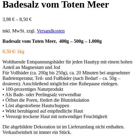
Badesalz vom Toten Meer
3,98
€
–
8,50
€
inkl. MwSt.
zzgl.
Versandkosten
Badesalz vom Toten Meer, 400g – 500g – 1.000g
8,50 €/ 1kg
Wohltuende Entspannungsbäder für jeden Hauttyp mit einem hohen
Anteil an Magnesium und Jod
Für Vollbäder (ca. 200g bis 250g), ca. 20 Minuten bei angenehmer
Badetemperatur, Teil- und Fußbäder (nach Bedarf – ca. 50g –
dosieren). Anschließend möglichst eine Ruhepause einlegen.
• 100-prozentiges Naturprodukt
• Als Bade- oder Peelingsalz verwendbar
• Öffnet die Poren, fördert die Blutzirkulation
• Löst abgestorbene Hautschuppen
• Wirkt beruhigend auf empfindliche Haut
• Versorgt trockene Haut mit notwendiger Feuchtigkeit
Die abgebildete Dekoration ist im Lieferumfang nicht enthalten.
Verkaufseinheit ist immer ein Stück.