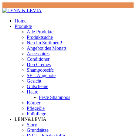
Home
Produkte
Alle Produkte
Produktsuche
Neu im Sortiment!
Angebot des Monats
Accessoires
Conditioner
Deo Cremes
Shampooseife
SET-Angebote
Gesicht
Gutscheine
Haare
Feste Shampoos
Körper
Pflegeöle
Fußpflege
LENN&LEVIA
Story
Grundsätze
INCI – Inhaltsstoffe