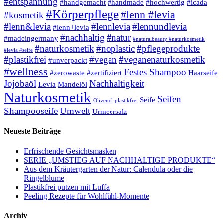
#entspannung
#handgemacht
#handmade
#hochwertig
#icada
#Körperpflege
#lenn #levia
#kosmetik
#lenn&levia
#lennlevia
#lennundlevia
#lenn+levia
#nachhaltig
#natur
#madeingermany
#naturalbeauty #naturkosmetik
#naturkosmetik
#noplastic
#pflegeprodukte
#levia #seife
#plastikfrei
#vegan
#veganenaturkosmetik
#unverpackt
#wellness
Festes Shampoo
#zerowaste
#zertifiziert
Haarseife
Jojobaöl
Nachhaltigkeit
Levia
Mandelöl
Naturkosmetik
Seifen
Seife
Olivenöl
plastikfrei
Shampooseife
Umwelt
Urmeersalz
Neueste Beiträge
Erfrischende Gesichtsmasken
SERIE „UMSTIEG AUF NACHHALTIGE PRODUKTE“
Aus dem Kräutergarten der Natur: Calendula oder die
Ringelblume
Plastikfrei putzen mit Luffa
Peeling Rezepte für Wohlfühl-Momente
Archiv