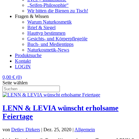
„Seifen-Philosophie“
Wir bitten die Bienen zu Tisch!
Fragen & Wissen
Warum Naturkosmetik
Brief & Siegel
Hauttyp bestimmen
Gesichts- und Körperpflegeöle
Buch- und Medientipps
Naturkosmetik-News
Produktsuche
Kontakt
LOGIN
0,00
€
(0)
Seite wählen
LENN & LEVIA wünscht erholsame
Feiertage
von
Detlev Dirkers
|
Dez. 25, 2020
|
Allgemein