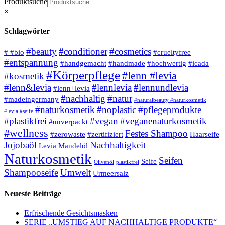
Produktsuche
×
Schlagwörter
#beauty
#conditioner
#cosmetics
# #bio
#crueltyfree
#entspannung
#handgemacht
#handmade
#hochwertig
#icada
#Körperpflege
#lenn #levia
#kosmetik
#lenn&levia
#lennlevia
#lennundlevia
#lenn+levia
#nachhaltig
#natur
#madeingermany
#naturalbeauty #naturkosmetik
#naturkosmetik
#noplastic
#pflegeprodukte
#levia #seife
#plastikfrei
#vegan
#veganenaturkosmetik
#unverpackt
#wellness
Festes Shampoo
#zerowaste
#zertifiziert
Haarseife
Jojobaöl
Nachhaltigkeit
Levia
Mandelöl
Naturkosmetik
Seifen
Seife
Olivenöl
plastikfrei
Shampooseife
Umwelt
Urmeersalz
Neueste Beiträge
Erfrischende Gesichtsmasken
SERIE „UMSTIEG AUF NACHHALTIGE PRODUKTE“