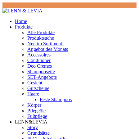
Home
Produkte
Alle Produkte
Produktsuche
Neu im Sortiment!
Angebot des Monats
Accessoires
Conditioner
Deo Cremes
Shampooseife
SET-Angebote
Gesicht
Gutscheine
Haare
Feste Shampoos
Körper
Pflegeöle
Fußpflege
LENN&LEVIA
Story
Grundsätze
INCI – Inhaltsstoffe