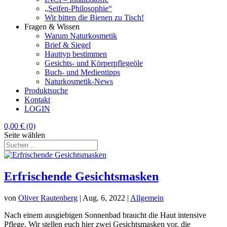
„Seifen-Philosophie“
Wir bitten die Bienen zu Tisch!
Fragen & Wissen
Warum Naturkosmetik
Brief & Siegel
Hauttyp bestimmen
Gesichts- und Körperpflegeöle
Buch- und Medientipps
Naturkosmetik-News
Produktsuche
Kontakt
LOGIN
0,00
€
(0)
Seite wählen
Erfrischende Gesichtsmasken
von
Oliver Rautenberg
|
Aug. 6, 2022
|
Allgemein
Nach einem ausgiebigen Sonnenbad braucht die Haut intensive
Pflege. Wir stellen euch hier zwei Gesichtsmasken vor, die