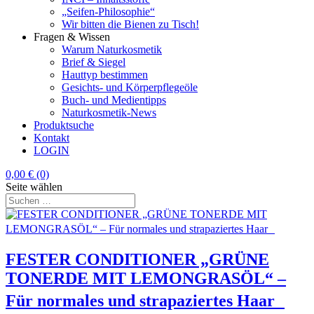
„Seifen-Philosophie“
Wir bitten die Bienen zu Tisch!
Fragen & Wissen
Warum Naturkosmetik
Brief & Siegel
Hauttyp bestimmen
Gesichts- und Körperpflegeöle
Buch- und Medientipps
Naturkosmetik-News
Produktsuche
Kontakt
LOGIN
0,00
€
(0)
Seite wählen
FESTER CONDITIONER „GRÜNE
TONERDE MIT LEMONGRASÖL“ –
Für normales und strapaziertes Haar