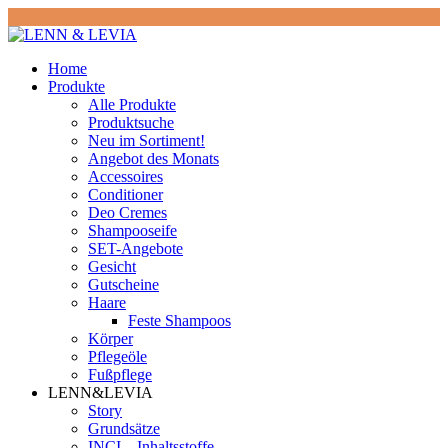
Home
Produkte
Alle Produkte
Produktsuche
Neu im Sortiment!
Angebot des Monats
Accessoires
Conditioner
Deo Cremes
Shampooseife
SET-Angebote
Gesicht
Gutscheine
Haare
Feste Shampoos
Körper
Pflegeöle
Fußpflege
LENN&LEVIA
Story
Grundsätze
INCI – Inhaltsstoffe