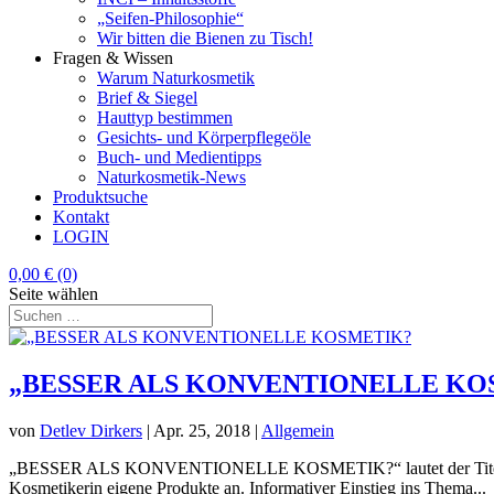
„Seifen-Philosophie“
Wir bitten die Bienen zu Tisch!
Fragen & Wissen
Warum Naturkosmetik
Brief & Siegel
Hauttyp bestimmen
Gesichts- und Körperpflegeöle
Buch- und Medientipps
Naturkosmetik-News
Produktsuche
Kontakt
LOGIN
0,00
€
(0)
Seite wählen
„BESSER ALS KONVENTIONELLE KO
von
Detlev Dirkers
|
Apr. 25, 2018
|
Allgemein
„BESSER ALS KONVENTIONELLE KOSMETIK?“ lautet der Titel einer S
Kosmetikerin eigene Produkte an. Informativer Einstieg ins Thema...