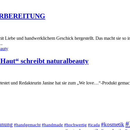
ORBEREITUNG
t Liebe und handwerklichem Geschick hergestellt. Das macht sie so in
..
 Haut“ schreibt naturalbeauty
getestet und Redakteurin Janine hat sie zum „We love…“-Produkt gem
#
nnung
#kosmetik
#handgemacht
#handmade
#hochwertig
#icada