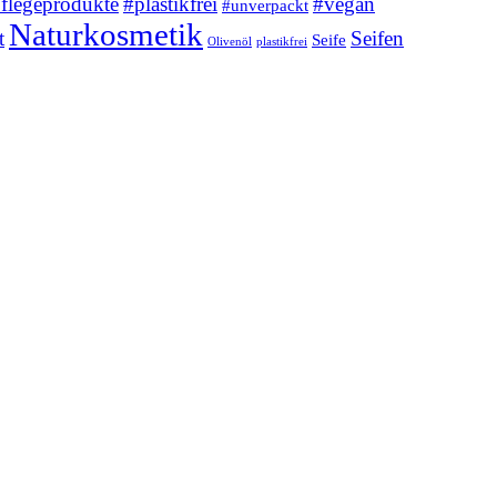
flegeprodukte
#plastikfrei
#vegan
#unverpackt
Naturkosmetik
t
Seifen
Seife
Olivenöl
plastikfrei