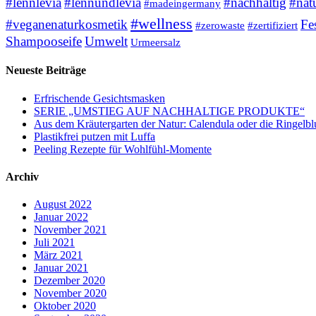
#lennlevia
#lennundlevia
#nachhaltig
#nat
#madeingermany
#wellness
#veganenaturkosmetik
Fe
#zerowaste
#zertifiziert
Shampooseife
Umwelt
Urmeersalz
Neueste Beiträge
Erfrischende Gesichtsmasken
SERIE „UMSTIEG AUF NACHHALTIGE PRODUKTE“
Aus dem Kräutergarten der Natur: Calendula oder die Ringelb
Plastikfrei putzen mit Luffa
Peeling Rezepte für Wohlfühl-Momente
Archiv
August 2022
Januar 2022
November 2021
Juli 2021
März 2021
Januar 2021
Dezember 2020
November 2020
Oktober 2020