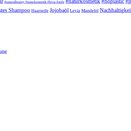
ur
#naturkosmetik
#noplastic
#p
#naturalbeauty #naturkosmetik #levia #seife
stes Shampoo
Jojobaöl
Nachhaltigkei
Haarseife
Levia
Mandelöl
lume