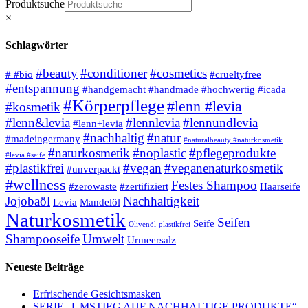
Produktsuche
×
Schlagwörter
#beauty
#conditioner
#cosmetics
# #bio
#crueltyfree
#entspannung
#handgemacht
#handmade
#hochwertig
#icada
#Körperpflege
#lenn #levia
#kosmetik
#lenn&levia
#lennlevia
#lennundlevia
#lenn+levia
#nachhaltig
#natur
#madeingermany
#naturalbeauty #naturkosmetik
#naturkosmetik
#noplastic
#pflegeprodukte
#levia #seife
#plastikfrei
#vegan
#veganenaturkosmetik
#unverpackt
#wellness
Festes Shampoo
#zerowaste
#zertifiziert
Haarseife
Jojobaöl
Nachhaltigkeit
Levia
Mandelöl
Naturkosmetik
Seifen
Seife
Olivenöl
plastikfrei
Shampooseife
Umwelt
Urmeersalz
Neueste Beiträge
Erfrischende Gesichtsmasken
SERIE „UMSTIEG AUF NACHHALTIGE PRODUKTE“