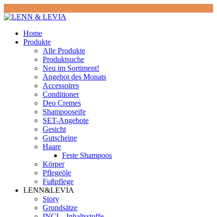
Home
Produkte
Alle Produkte
Produktsuche
Neu im Sortiment!
Angebot des Monats
Accessoires
Conditioner
Deo Cremes
Shampooseife
SET-Angebote
Gesicht
Gutscheine
Haare
Feste Shampoos
Körper
Pflegeöle
Fußpflege
LENN&LEVIA
Story
Grundsätze
INCI – Inhaltsstoffe