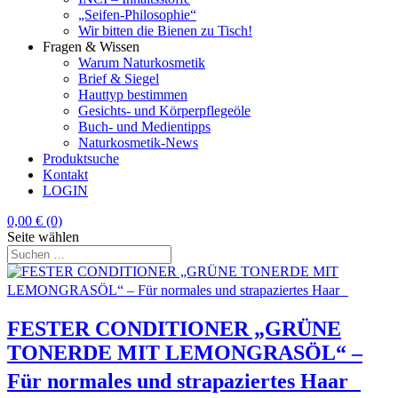
„Seifen-Philosophie“
Wir bitten die Bienen zu Tisch!
Fragen & Wissen
Warum Naturkosmetik
Brief & Siegel
Hauttyp bestimmen
Gesichts- und Körperpflegeöle
Buch- und Medientipps
Naturkosmetik-News
Produktsuche
Kontakt
LOGIN
0,00
€
(0)
Seite wählen
FESTER CONDITIONER „GRÜNE
TONERDE MIT LEMONGRASÖL“ –
Für normales und strapaziertes Haar