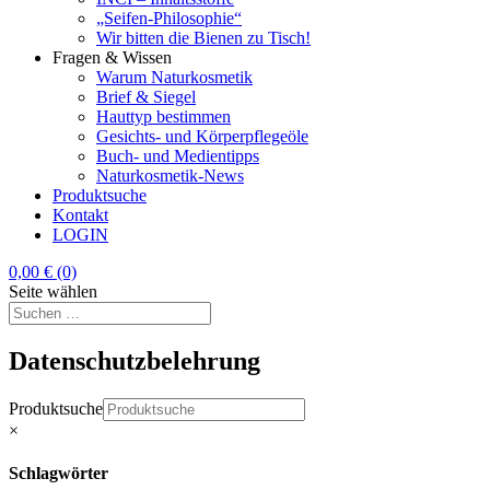
„Seifen-Philosophie“
Wir bitten die Bienen zu Tisch!
Fragen & Wissen
Warum Naturkosmetik
Brief & Siegel
Hauttyp bestimmen
Gesichts- und Körperpflegeöle
Buch- und Medientipps
Naturkosmetik-News
Produktsuche
Kontakt
LOGIN
0,00
€
(0)
Seite wählen
Datenschutzbelehrung
Produktsuche
×
Schlagwörter