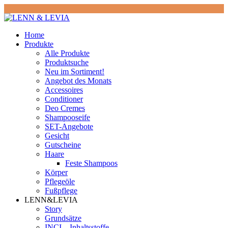
Home
Produkte
Alle Produkte
Produktsuche
Neu im Sortiment!
Angebot des Monats
Accessoires
Conditioner
Deo Cremes
Shampooseife
SET-Angebote
Gesicht
Gutscheine
Haare
Feste Shampoos
Körper
Pflegeöle
Fußpflege
LENN&LEVIA
Story
Grundsätze
INCI – Inhaltsstoffe