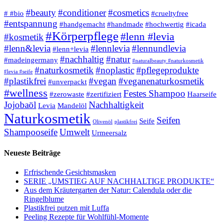
#beauty
#conditioner
#cosmetics
# #bio
#crueltyfree
#entspannung
#handgemacht
#handmade
#hochwertig
#icada
#Körperpflege
#lenn #levia
#kosmetik
#lenn&levia
#lennlevia
#lennundlevia
#lenn+levia
#nachhaltig
#natur
#madeingermany
#naturalbeauty #naturkosmetik
#naturkosmetik
#noplastic
#pflegeprodukte
#levia #seife
#plastikfrei
#vegan
#veganenaturkosmetik
#unverpackt
#wellness
Festes Shampoo
#zerowaste
#zertifiziert
Haarseife
Jojobaöl
Nachhaltigkeit
Levia
Mandelöl
Naturkosmetik
Seifen
Seife
Olivenöl
plastikfrei
Shampooseife
Umwelt
Urmeersalz
Neueste Beiträge
Erfrischende Gesichtsmasken
SERIE „UMSTIEG AUF NACHHALTIGE PRODUKTE“
Aus dem Kräutergarten der Natur: Calendula oder die
Ringelblume
Plastikfrei putzen mit Luffa
Peeling Rezepte für Wohlfühl-Momente