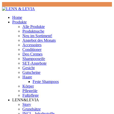
Home
Produkte
Alle Produkte
Produktsuche
Neu im Sortiment!
Angebot des Monats
Accessoires
Conditioner
Deo Cremes
Shampooseife
SET-Angebote
Gesicht
Gutscheine
Haare
Feste Shampoos
Körper
Pflegeöle
Fußpflege
LENN&LEVIA
Story
Grundsätze
INCI – Inhaltsstoffe