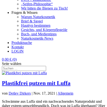
„Seifen-Philosophie“
Wir bitten die Bienen zu Tisch!
Fragen & Wissen
Warum Naturkosmetik
Brief & Siegel
Hauttyp bestimmen
Gesichts- und Körperpflegeöle
Buch- und Medientipps
Naturkosmetik-News
Produktsuche
Kontakt
LOGIN
0,00
€
(0)
Seite wählen
Plastikfrei putzen mit Luffa
von
Detlev Dirkers
|
Nov. 17, 2021
|
Allgemein
Schwämme aus Luffa sind ein nachwachsendes Naturprodukt und
daher extrem umweltfreundlich. Doch was ist Luffa überhaupt? Hier