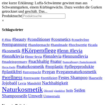
eine kurze Erklärung: Luffa-Schwämme gewinnt man aus
Schwammgurken, einem Kürbisgewächs. Dazu werden die Gurken
getrocknet und geschält. Das...
Produktsuche
×
Schlagwörter
#beauty
#conditioner
#cosmetics
# #bio
#crueltyfree
#entspannung
#handgemacht
#handmade
#hochwertig
#icada
#Körperpflege
#lenn #levia
#kosmetik
#lenn&levia
#lennlevia
#lennundlevia
#lenn+levia
#nachhaltig
#natur
#madeingermany
#naturalbeauty #naturkosmetik
#naturkosmetik
#noplastic
#pflegeprodukte
#levia #seife
#plastikfrei
#vegan
#veganenaturkosmetik
#unverpackt
#wellness
Festes Shampoo
#zerowaste
#zertifiziert
Haarseife
Jojobaöl
Nachhaltigkeit
Levia
Mandelöl
Naturkosmetik
Seifen
Seife
Olivenöl
plastikfrei
Shampooseife
Umwelt
Urmeersalz