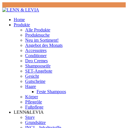
Home
Produkte
Alle Produkte
Produktsuche
Neu im Sortiment!
Angebot des Monats
Accessoires
Conditioner
Deo Cremes
Shampooseife
SET-Angebote
Gesicht
Gutscheine
Haare
Feste Shampoos
Körper
Pflegeöle
Fußpflege
LENN&LEVIA
Story
Grundsätze
INCI – Inhaltsstoffe