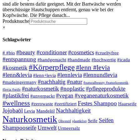
sind alle bestens dafür geeignet. Mit der Bartwäsche werden
überschüssige Hautschuppen entfernt, genau wie bei der
Kopfwäsche. Die Pflege danach...
Produktsuche
×
Schlagwörter
#beauty
#conditioner
#cosmetics
# #bio
#crueltyfree
#entspannung
#handgemacht
#handmade
#hochwertig
#icada
#Körperpflege
#lenn #levia
#kosmetik
#lenn&levia
#lennlevia
#lennundlevia
#lenn+levia
#nachhaltig
#natur
#madeingermany
#naturalbeauty #naturkosmetik
#naturkosmetik
#noplastic
#pflegeprodukte
#levia #seife
#plastikfrei
#vegan
#veganenaturkosmetik
#unverpackt
#wellness
Festes Shampoo
#zerowaste
#zertifiziert
Haarseife
Jojobaöl
Nachhaltigkeit
Levia
Mandelöl
Naturkosmetik
Seifen
Seife
Olivenöl
plastikfrei
Shampooseife
Umwelt
Urmeersalz