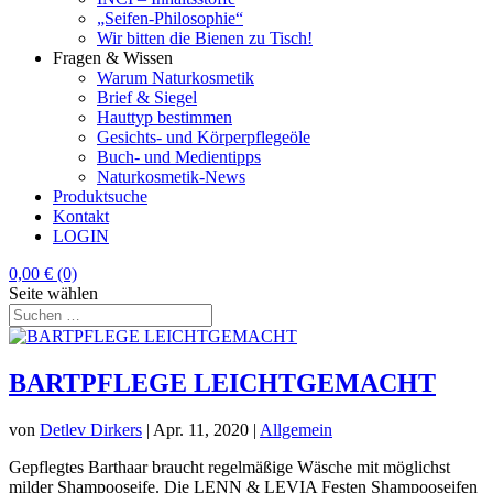
„Seifen-Philosophie“
Wir bitten die Bienen zu Tisch!
Fragen & Wissen
Warum Naturkosmetik
Brief & Siegel
Hauttyp bestimmen
Gesichts- und Körperpflegeöle
Buch- und Medientipps
Naturkosmetik-News
Produktsuche
Kontakt
LOGIN
0,00
€
(0)
Seite wählen
BARTPFLEGE LEICHTGEMACHT
von
Detlev Dirkers
|
Apr. 11, 2020
|
Allgemein
Gepflegtes Barthaar braucht regelmäßige Wäsche mit möglichst
milder Shampooseife. Die LENN & LEVIA Festen Shampooseifen