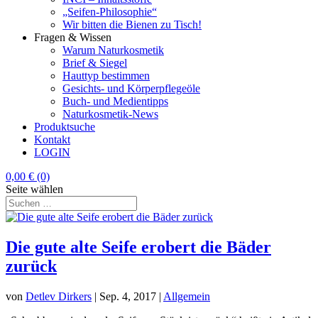
„Seifen-Philosophie“
Wir bitten die Bienen zu Tisch!
Fragen & Wissen
Warum Naturkosmetik
Brief & Siegel
Hauttyp bestimmen
Gesichts- und Körperpflegeöle
Buch- und Medientipps
Naturkosmetik-News
Produktsuche
Kontakt
LOGIN
0,00
€
(0)
Seite wählen
Die gute alte Seife erobert die Bäder
zurück
von
Detlev Dirkers
|
Sep. 4, 2017
|
Allgemein