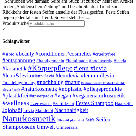
„Schrubben wie damals: Seife am Stück ist zurück“ heißt ein Artikel
in der „Süddeuschen Zeitung“ und beschreibt den Trend zur
Rückkehr der festen Seifen anstelle der Flüssigseifen. Feste Seifen
liegen jedenfalls im Trend. So viel steht fest....
Produktsuche
×
Schlagwörter
#beauty
#conditioner
#cosmetics
# #bio
#crueltyfree
#entspannung
#handgemacht
#handmade
#hochwertig
#icada
#Körperpflege
#lenn #levia
#kosmetik
#lenn&levia
#lennlevia
#lennundlevia
#lenn+levia
#nachhaltig
#natur
#madeingermany
#naturalbeauty #naturkosmetik
#naturkosmetik
#noplastic
#pflegeprodukte
#levia #seife
#plastikfrei
#vegan
#veganenaturkosmetik
#unverpackt
#wellness
Festes Shampoo
#zerowaste
#zertifiziert
Haarseife
Jojobaöl
Nachhaltigkeit
Levia
Mandelöl
Naturkosmetik
Seifen
Seife
Olivenöl
plastikfrei
Shampooseife
Umwelt
Urmeersalz