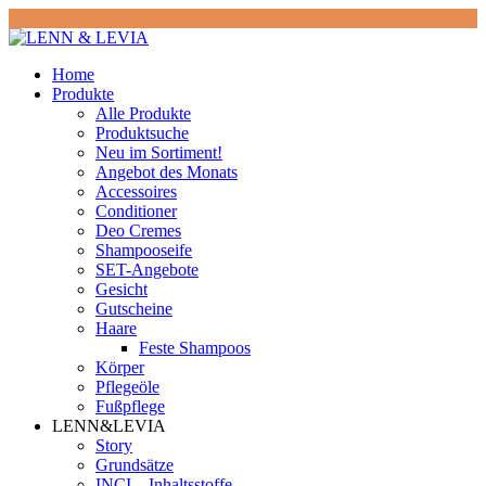
Home
Produkte
Alle Produkte
Produktsuche
Neu im Sortiment!
Angebot des Monats
Accessoires
Conditioner
Deo Cremes
Shampooseife
SET-Angebote
Gesicht
Gutscheine
Haare
Feste Shampoos
Körper
Pflegeöle
Fußpflege
LENN&LEVIA
Story
Grundsätze
INCI – Inhaltsstoffe