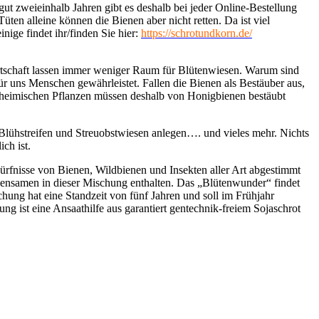
t zweieinhalb Jahren gibt es deshalb bei jeder Online-Bestellu
ng
n alleine können die Bienen aber nicht retten. Da ist viel
nige findet ihr/finden Sie hier:
https://schrotundkorn.de/
rtschaft lassen immer weniger Raum für Blütenwiesen. Warum sind
ür uns Menschen gewährleistet. Fallen die Bienen als Bestäuber aus,
r heimischen Pflanzen müssen deshalb von Honigbienen bestäubt
 Blühstreifen und Streuobstwiesen anlegen…. und vieles mehr. Nichts
ch ist.
rfnisse von Bienen, Wildbienen und Insekten aller Art abgestimmt
zensamen in dieser Mischung enthalten. Das „Blütenwunder“ findet
hung hat eine Standzeit von fünf Jahren und soll im Frühjahr
g ist eine Ansaathilfe aus garantiert gentechnik-freiem Sojaschrot