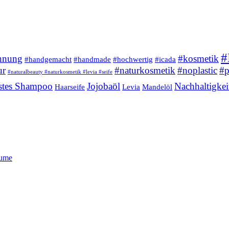
#
nnung
#kosmetik
#handgemacht
#handmade
#hochwertig
#icada
ur
#naturkosmetik
#noplastic
#p
#naturalbeauty #naturkosmetik #levia #seife
stes Shampoo
Jojobaöl
Nachhaltigkei
Haarseife
Levia
Mandelöl
lume