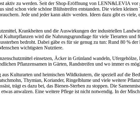
elbst aktiv zu werden. Seit der Shop-Eröffnung von LENN&LEVIA vor gu
 schon viele schöne Blühstreifen entstanden. Die vielen kleinen Tüte
auchern. Jede und jeder kann aktiv werden. Ideen dazu gibt es viele, ei
zmittel, Krankheiten und die Auswirkungen der industriellen Landwi
d Kulturpflanzen wird die Nahrungsgrundlage für viele Tierarten und f
Aussterben bedroht. Dabei gäbe es für sie genug zu tun: Rund 80 % de
 Menschen wichtigsten Nutztiere.
anzenschutzmittel einsetzen, Äcker in Grünland wandeln, Ufergehölze,
eundlichen Pflanzensamen in Gärten, Randstreifen und wo immer es mögli
 Kulturarten und heimischen Wildkräutern, die speziell auf die Bedü
latschmohn, Thymian, Koriander, Ringelblume und viele weitere Pflan
säst, trägt es dazu bei, das Bienen-Sterben zu stoppen. Die Samenmisc
twas anwalzen. Eine weitere Pflege ist nicht notwendig. In der Mischun