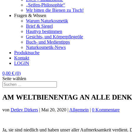
„Seifen-Philosophie“
Wir bitten die Bienen zu Tisch!
Fragen & Wissen
Warum Naturkosmetik
Brief & Siegel
Hauttyp bestimmen
Gesichts- und Körperpflegeöle
Buch- und Medientipps
Naturkosmetik-News
Produktsuche
Kontakt
LOGIN
0,00
€
(0)
Seite wählen
AM WELTBIENENTAG AN ALLE DEN
von
Detlev Dirkers
|
Mai 20, 2020
|
Allgemein
|
0 Kommentare
Ja, sie sind niedlich und haben unser aller Aufmerksamkeit verdient. D