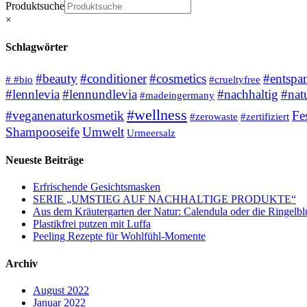
Produktsuche
×
Schlagwörter
#beauty
#conditioner
#cosmetics
#entspa
# #bio
#crueltyfree
#lennlevia
#lennundlevia
#nachhaltig
#nat
#madeingermany
#wellness
#veganenaturkosmetik
Fe
#zerowaste
#zertifiziert
Shampooseife
Umwelt
Urmeersalz
Neueste Beiträge
Erfrischende Gesichtsmasken
SERIE „UMSTIEG AUF NACHHALTIGE PRODUKTE“
Aus dem Kräutergarten der Natur: Calendula oder die Ringelb
Plastikfrei putzen mit Luffa
Peeling Rezepte für Wohlfühl-Momente
Archiv
August 2022
Januar 2022