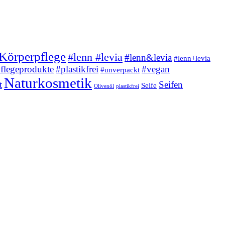
Körperpflege
#lenn #levia
#lenn&levia
#lenn+levia
flegeprodukte
#plastikfrei
#vegan
#unverpackt
Naturkosmetik
t
Seifen
Seife
Olivenöl
plastikfrei