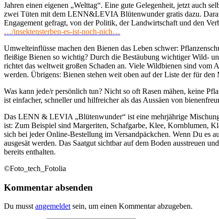
Jahren einen eigenen „Welttag“. Eine gute Gelegenheit, jetzt auch s
zwei Tüten mit dem LENN&LEVIA Blütenwunder gratis dazu. Daraus sind
Engagement gefragt, von der Politik, der Landwirtschaft und den Verbr
…/insektensterben-es-ist-noch-nich…
Umwelteinflüsse machen den Bienen das Leben schwer: Pflanzenschut
fleißige Bienen so wichtig? Durch die Bestäubung wichtiger Wild- un
richtet das weltweit großen Schaden an. Viele Wildbienen sind vom 
werden. Übrigens: Bienen stehen weit oben auf der Liste der für den
Was kann jede/r persönlich tun? Nicht so oft Rasen mähen, keine Pfl
ist einfacher, schneller und hilfreicher als das Aussäen von bienenfr
Das LENN & LEVIA „Blütenwunder“ ist eine mehrjährige Mischung aus
ist: Zum Beispiel sind Margeriten, Schafgarbe, Klee, Kornblumen, K
sich bei jeder Online-Bestellung im Versandpäckchen. Wenn Du es aus
ausgesät werden. Das Saatgut sichtbar auf dem Boden ausstreuen und e
bereits enthalten.
©Foto_tech_Fotolia
Kommentar absenden
Du musst
angemeldet
sein, um einen Kommentar abzugeben.