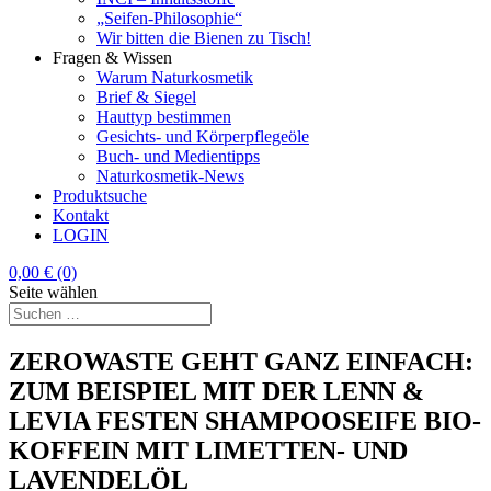
„Seifen-Philosophie“
Wir bitten die Bienen zu Tisch!
Fragen & Wissen
Warum Naturkosmetik
Brief & Siegel
Hauttyp bestimmen
Gesichts- und Körperpflegeöle
Buch- und Medientipps
Naturkosmetik-News
Produktsuche
Kontakt
LOGIN
0,00
€
(0)
Seite wählen
ZEROWASTE GEHT GANZ EINFACH:
ZUM BEISPIEL MIT DER LENN &
LEVIA FESTEN SHAMPOOSEIFE BIO-
KOFFEIN MIT LIMETTEN- UND
LAVENDELÖL