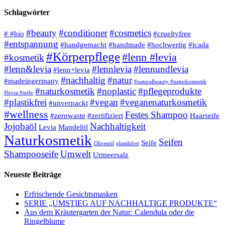
Schlagwörter
#beauty
#conditioner
#cosmetics
# #bio
#crueltyfree
#entspannung
#handgemacht
#handmade
#hochwertig
#icada
#Körperpflege
#lenn #levia
#kosmetik
#lenn&levia
#lennlevia
#lennundlevia
#lenn+levia
#nachhaltig
#natur
#madeingermany
#naturalbeauty #naturkosmetik
#naturkosmetik
#noplastic
#pflegeprodukte
#levia #seife
#plastikfrei
#vegan
#veganenaturkosmetik
#unverpackt
#wellness
Festes Shampoo
#zerowaste
#zertifiziert
Haarseife
Jojobaöl
Nachhaltigkeit
Levia
Mandelöl
Naturkosmetik
Seifen
Seife
Olivenöl
plastikfrei
Shampooseife
Umwelt
Urmeersalz
Neueste Beiträge
Erfrischende Gesichtsmasken
SERIE „UMSTIEG AUF NACHHALTIGE PRODUKTE“
Aus dem Kräutergarten der Natur: Calendula oder die
Ringelblume