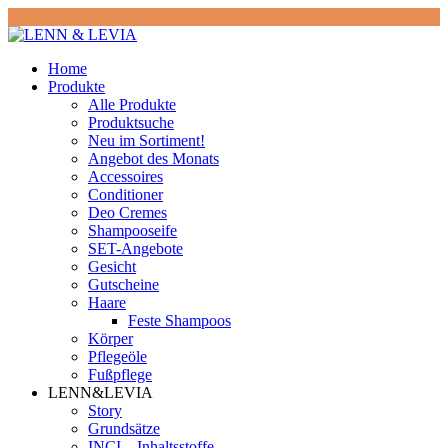
Home
Produkte
Alle Produkte
Produktsuche
Neu im Sortiment!
Angebot des Monats
Accessoires
Conditioner
Deo Cremes
Shampooseife
SET-Angebote
Gesicht
Gutscheine
Haare
Feste Shampoos
Körper
Pflegeöle
Fußpflege
LENN&LEVIA
Story
Grundsätze
INCI – Inhaltsstoffe