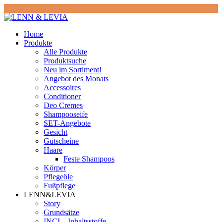
Home
Produkte
Alle Produkte
Produktsuche
Neu im Sortiment!
Angebot des Monats
Accessoires
Conditioner
Deo Cremes
Shampooseife
SET-Angebote
Gesicht
Gutscheine
Haare
Feste Shampoos
Körper
Pflegeöle
Fußpflege
LENN&LEVIA
Story
Grundsätze
INCI – Inhaltsstoffe