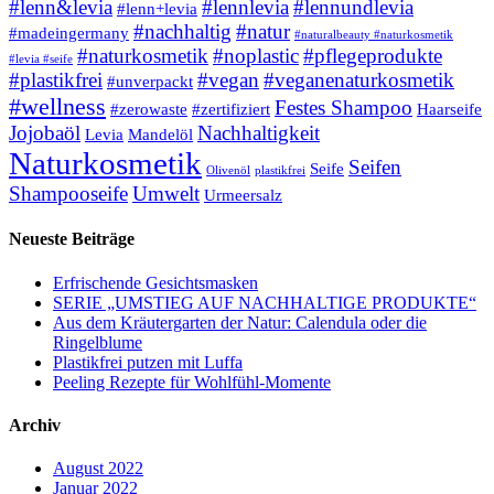
#lenn&levia
#lennlevia
#lennundlevia
#lenn+levia
#nachhaltig
#natur
#madeingermany
#naturalbeauty #naturkosmetik
#naturkosmetik
#noplastic
#pflegeprodukte
#levia #seife
#plastikfrei
#vegan
#veganenaturkosmetik
#unverpackt
#wellness
Festes Shampoo
#zerowaste
#zertifiziert
Haarseife
Jojobaöl
Nachhaltigkeit
Levia
Mandelöl
Naturkosmetik
Seifen
Seife
Olivenöl
plastikfrei
Shampooseife
Umwelt
Urmeersalz
Neueste Beiträge
Erfrischende Gesichtsmasken
SERIE „UMSTIEG AUF NACHHALTIGE PRODUKTE“
Aus dem Kräutergarten der Natur: Calendula oder die
Ringelblume
Plastikfrei putzen mit Luffa
Peeling Rezepte für Wohlfühl-Momente
Archiv
August 2022
Januar 2022