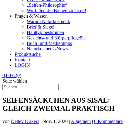
„Seifen-Philosophie“
Wir bitten die Bienen zu Tisch!
Fragen & Wissen
Warum Naturkosmetik
Brief & Siegel
Hauttyp bestimmen
Gesichts- und Körperpflegeöle
Buch- und Medientipps
Naturkosmetik-News
Produktsuche
Kontakt
LOGIN
0,00
€
(0)
Seite wählen
SEIFENSÄCKCHEN AUS SISAL:
GLEICH ZWEIMAL PRAKTISCH
von
Detlev Dirkers
|
Nov. 1, 2020
|
Allgemein
|
0 Kommentare