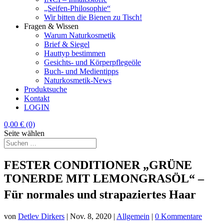
„Seifen-Philosophie“
Wir bitten die Bienen zu Tisch!
Fragen & Wissen
Warum Naturkosmetik
Brief & Siegel
Hauttyp bestimmen
Gesichts- und Körperpflegeöle
Buch- und Medientipps
Naturkosmetik-News
Produktsuche
Kontakt
LOGIN
0,00
€
(0)
Seite wählen
FESTER CONDITIONER „GRÜNE
TONERDE MIT LEMONGRASÖL“ –
Für normales und strapaziertes Haar
von
Detlev Dirkers
|
Nov. 8, 2020
|
Allgemein
|
0 Kommentare