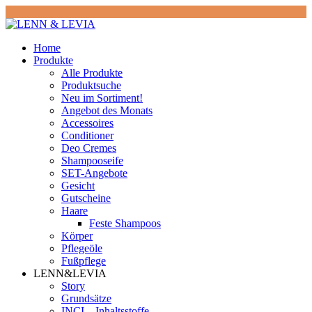
Home
Produkte
Alle Produkte
Produktsuche
Neu im Sortiment!
Angebot des Monats
Accessoires
Conditioner
Deo Cremes
Shampooseife
SET-Angebote
Gesicht
Gutscheine
Haare
Feste Shampoos
Körper
Pflegeöle
Fußpflege
LENN&LEVIA
Story
Grundsätze
INCI – Inhaltsstoffe