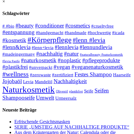
×
Schlagwörter
#beauty
#conditioner
#cosmetics
# #bio
#crueltyfree
#entspannung
#handgemacht
#handmade
#hochwertig
#icada
#Körperpflege
#lenn #levia
#kosmetik
#lenn&levia
#lennlevia
#lennundlevia
#lenn+levia
#nachhaltig
#natur
#madeingermany
#naturalbeauty #naturkosmetik
#naturkosmetik
#noplastic
#pflegeprodukte
#levia #seife
#plastikfrei
#vegan
#veganenaturkosmetik
#unverpackt
#wellness
Festes Shampoo
#zerowaste
#zertifiziert
Haarseife
Jojobaöl
Nachhaltigkeit
Levia
Mandelöl
Naturkosmetik
Seifen
Seife
Olivenöl
plastikfrei
Shampooseife
Umwelt
Urmeersalz
Neueste Beiträge
Erfrischende Gesichtsmasken
SERIE „UMSTIEG AUF NACHHALTIGE PRODUKTE“
Aus dem Kräutergarten der Natur: Calendula oder die