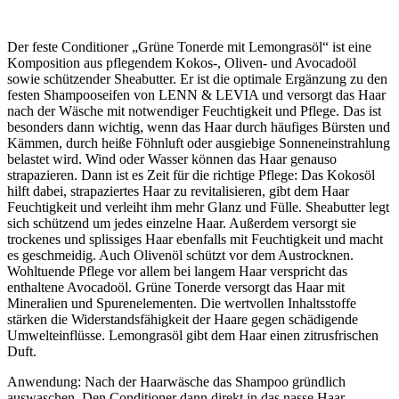
Der feste Conditioner „Grüne Tonerde mit Lemongrasöl“ ist eine
Komposition aus pflegendem Kokos-, Oliven- und Avocadoöl
sowie schützender Sheabutter. Er ist die optimale Ergänzung zu den
festen Shampooseifen von LENN & LEVIA und versorgt das Haar
nach der Wäsche mit notwendiger Feuchtigkeit und Pflege. Das ist
besonders dann wichtig, wenn das Haar durch häufiges Bürsten und
Kämmen, durch heiße Föhnluft oder ausgiebige Sonneneinstrahlung
belastet wird. Wind oder Wasser können das Haar genauso
strapazieren. Dann ist es Zeit für die richtige Pflege: Das Kokosöl
hilft dabei, strapaziertes Haar zu revitalisieren, gibt dem Haar
Feuchtigkeit und verleiht ihm mehr Glanz und Fülle. Sheabutter legt
sich schützend um jedes einzelne Haar. Außerdem versorgt sie
trockenes und splissiges Haar ebenfalls mit Feuchtigkeit und macht
es geschmeidig. Auch Olivenöl schützt vor dem Austrocknen.
Wohltuende Pflege vor allem bei langem Haar verspricht das
enthaltene Avocadoöl. Grüne Tonerde versorgt das Haar mit
Mineralien und Spurenelementen. Die wertvollen Inhaltsstoffe
stärken die Widerstandsfähigkeit der Haare gegen schädigende
Umwelteinflüsse. Lemongrasöl gibt dem Haar einen zitrusfrischen
Duft.
Anwendung: Nach der Haarwäsche das Shampoo gründlich
auswaschen. Den Conditioner dann direkt in das nasse Haar