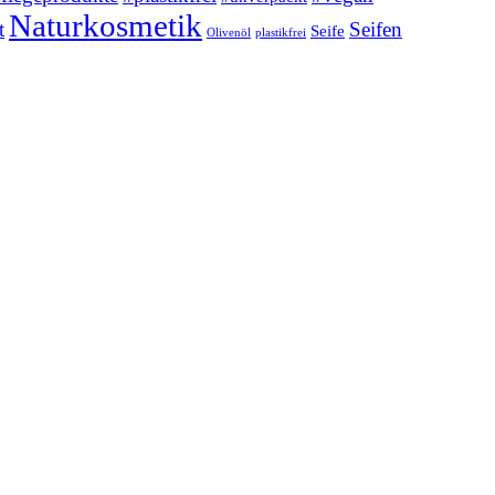
Naturkosmetik
t
Seifen
Seife
Olivenöl
plastikfrei