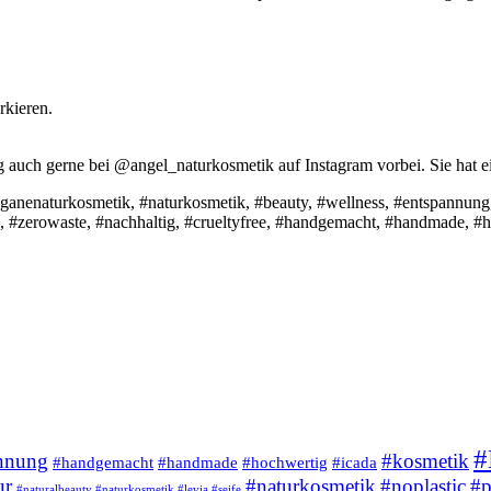
rkieren.
erne bei @angel_naturkosmetik auf Instagram vorbei. Sie hat ei
veganenaturkosmetik, #naturkosmetik, #beauty, #wellness, #entspannung,
, #zerowaste, #nachhaltig, #crueltyfree, #handgemacht, #handmade, #hoc
#
nnung
#kosmetik
#handgemacht
#handmade
#hochwertig
#icada
ur
#naturkosmetik
#noplastic
#p
#naturalbeauty #naturkosmetik #levia #seife