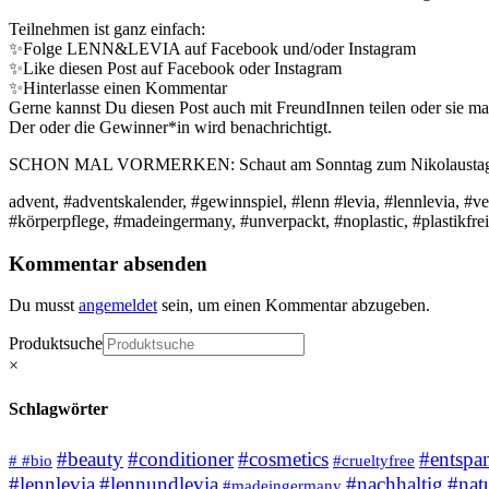
Teilnehmen ist ganz einfach:
✨Folge LENN&LEVIA auf Facebook und/oder Instagram
✨Like diesen Post auf Facebook oder Instagram
✨Hinterlasse einen Kommentar
Gerne kannst Du diesen Post auch mit FreundInnen teilen oder sie ma
Der oder die Gewinner*in wird benachrichtigt.
SCHON MAL VORMERKEN: Schaut am Sonntag zum Nikolaustag auch g
advent, #adventskalender, #gewinnspiel, #lenn #levia, #lennlevia, #
#körperpflege, #madeingermany, #unverpackt, #noplastic, #plastikfrei
Kommentar absenden
Du musst
angemeldet
sein, um einen Kommentar abzugeben.
Produktsuche
×
Schlagwörter
#beauty
#conditioner
#cosmetics
#entspa
# #bio
#crueltyfree
#lennlevia
#lennundlevia
#nachhaltig
#nat
#madeingermany