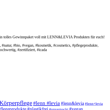
n tolles Gewinnpaket voll mit LENN&LEVIA Produkten für euch!
 #natur, #bio, #vegan, #kosmetik, #cosmetics, #pflegeprodukte,
hwertig, #zertifiziert, #icada
Körperpflege
#lenn #levia
#lenn&levia
#lenn+levia
flegeprodukte
#plastikfrei
#vegan
#unverpackt