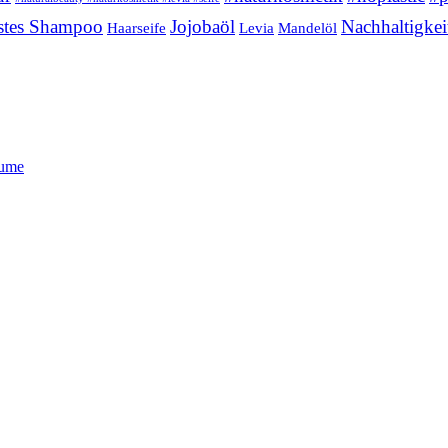
stes Shampoo
Jojobaöl
Nachhaltigkei
Haarseife
Levia
Mandelöl
lume