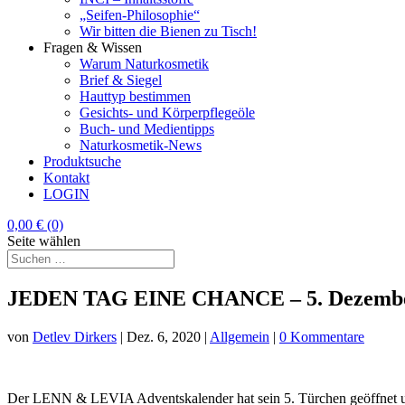
„Seifen-Philosophie“
Wir bitten die Bienen zu Tisch!
Fragen & Wissen
Warum Naturkosmetik
Brief & Siegel
Hauttyp bestimmen
Gesichts- und Körperpflegeöle
Buch- und Medientipps
Naturkosmetik-News
Produktsuche
Kontakt
LOGIN
0,00
€
(0)
Seite wählen
JEDEN TAG EINE CHANCE – 5. Dezemb
von
Detlev Dirkers
|
Dez. 6, 2020
|
Allgemein
|
0 Kommentare
Der LENN & LEVIA Adventskalender hat sein 5. Türchen geöffnet und