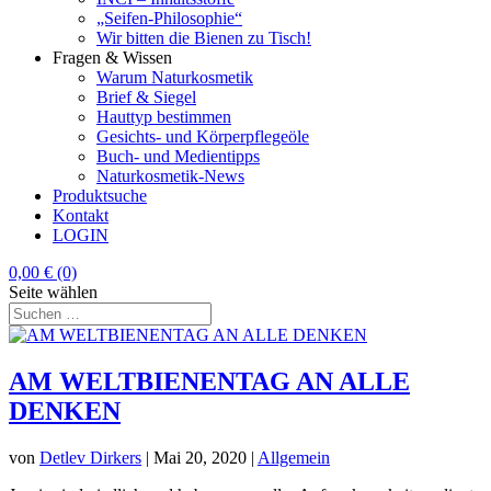
„Seifen-Philosophie“
Wir bitten die Bienen zu Tisch!
Fragen & Wissen
Warum Naturkosmetik
Brief & Siegel
Hauttyp bestimmen
Gesichts- und Körperpflegeöle
Buch- und Medientipps
Naturkosmetik-News
Produktsuche
Kontakt
LOGIN
0,00
€
(0)
Seite wählen
AM WELTBIENENTAG AN ALLE
DENKEN
von
Detlev Dirkers
|
Mai 20, 2020
|
Allgemein