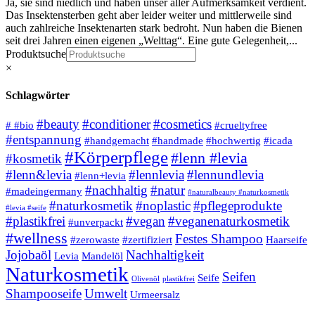
Ja, sie sind niedlich und haben unser aller Aufmerksamkeit verdient.
Das Insektensterben geht aber leider weiter und mittlerweile sind
auch zahlreiche Insektenarten stark bedroht. Nun haben die Bienen
seit drei Jahren einen eigenen „Welttag“. Eine gute Gelegenheit,...
Produktsuche
×
Schlagwörter
#beauty
#conditioner
#cosmetics
# #bio
#crueltyfree
#entspannung
#handgemacht
#handmade
#hochwertig
#icada
#Körperpflege
#lenn #levia
#kosmetik
#lenn&levia
#lennlevia
#lennundlevia
#lenn+levia
#nachhaltig
#natur
#madeingermany
#naturalbeauty #naturkosmetik
#naturkosmetik
#noplastic
#pflegeprodukte
#levia #seife
#plastikfrei
#vegan
#veganenaturkosmetik
#unverpackt
#wellness
Festes Shampoo
#zerowaste
#zertifiziert
Haarseife
Jojobaöl
Nachhaltigkeit
Levia
Mandelöl
Naturkosmetik
Seifen
Seife
Olivenöl
plastikfrei
Shampooseife
Umwelt
Urmeersalz