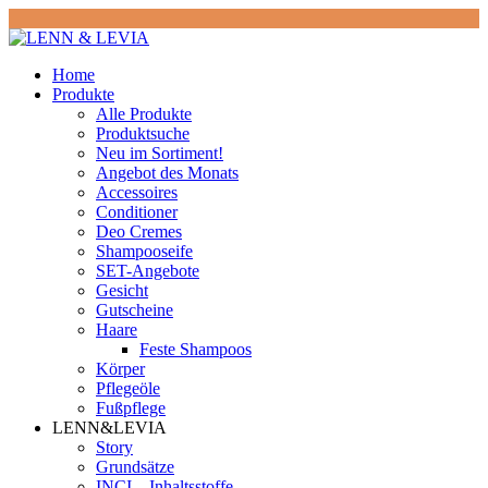
Home
Produkte
Alle Produkte
Produktsuche
Neu im Sortiment!
Angebot des Monats
Accessoires
Conditioner
Deo Cremes
Shampooseife
SET-Angebote
Gesicht
Gutscheine
Haare
Feste Shampoos
Körper
Pflegeöle
Fußpflege
LENN&LEVIA
Story
Grundsätze
INCI – Inhaltsstoffe