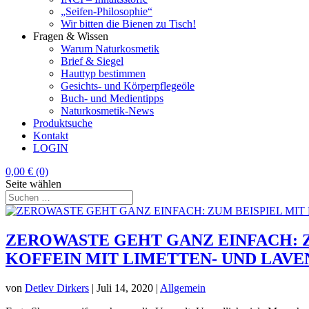
„Seifen-Philosophie“
Wir bitten die Bienen zu Tisch!
Fragen & Wissen
Warum Naturkosmetik
Brief & Siegel
Hauttyp bestimmen
Gesichts- und Körperpflegeöle
Buch- und Medientipps
Naturkosmetik-News
Produktsuche
Kontakt
LOGIN
0,00
€
(0)
Seite wählen
ZEROWASTE GEHT GANZ EINFACH: Z
KOFFEIN MIT LIMETTEN- UND LAV
von
Detlev Dirkers
|
Juli 14, 2020
|
Allgemein