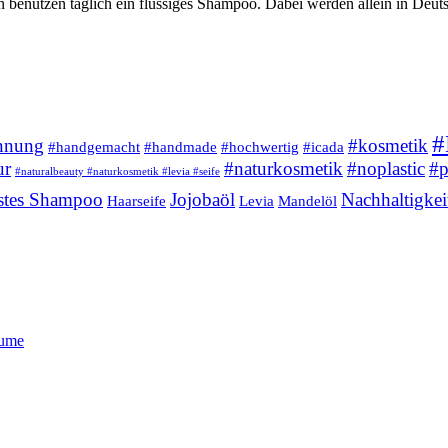
enutzen täglich ein flüssiges Shampoo. Dabei werden allein in Deutsc
.
#
nnung
#kosmetik
#handgemacht
#handmade
#hochwertig
#icada
ur
#naturkosmetik
#noplastic
#p
#naturalbeauty #naturkosmetik #levia #seife
stes Shampoo
Jojobaöl
Nachhaltigkei
Haarseife
Levia
Mandelöl
lume