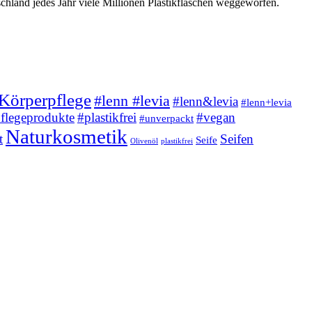
hland jedes Jahr viele Millionen Plastikflaschen weggeworfen.
Körperpflege
#lenn #levia
#lenn&levia
#lenn+levia
flegeprodukte
#plastikfrei
#vegan
#unverpackt
Naturkosmetik
t
Seifen
Seife
Olivenöl
plastikfrei