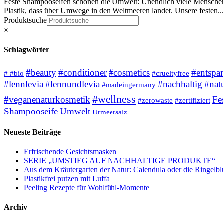
Feste Shampooseifen schonen die Umwelt: Unendlich viele Menschen b
Plastik, dass über Umwege in den Weltmeeren landet. Unsere festen..
Produktsuche
×
Schlagwörter
#beauty
#conditioner
#cosmetics
#entspa
# #bio
#crueltyfree
#lennlevia
#lennundlevia
#nachhaltig
#nat
#madeingermany
#wellness
#veganenaturkosmetik
Fe
#zerowaste
#zertifiziert
Shampooseife
Umwelt
Urmeersalz
Neueste Beiträge
Erfrischende Gesichtsmasken
SERIE „UMSTIEG AUF NACHHALTIGE PRODUKTE“
Aus dem Kräutergarten der Natur: Calendula oder die Ringelb
Plastikfrei putzen mit Luffa
Peeling Rezepte für Wohlfühl-Momente
Archiv